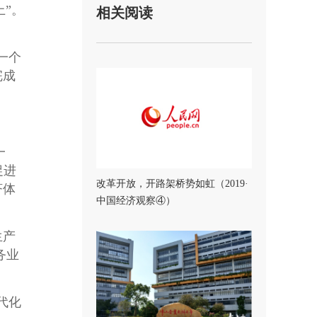
”。
相关阅读
一个
完成
一
促进
改革开放，开路架桥势如虹（2019·
济体
中国经济观察④）
生产
务业
代化